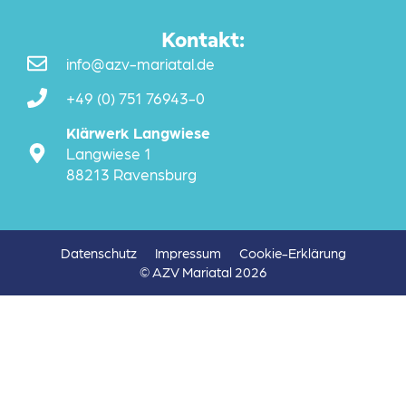
Kontakt:
info@azv-mariatal.de
+49 (0) 751 76943-0
Klärwerk Langwiese
Langwiese 1
88213 Ravensburg
Datenschutz
Impressum
Cookie-Erklärung
© AZV Mariatal 2026