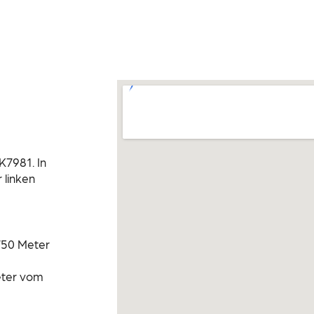
K7981. In
 linken
 750 Meter
eter vom