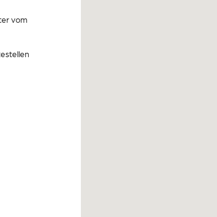
eter vom
testellen