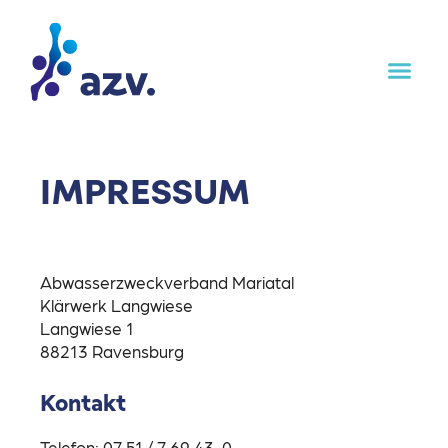
Inhalt
springen
IMPRESSUM
Abwasserzweckverband Mariatal
Klärwerk Langwiese
Langwiese 1
88213 Ravensburg
Kontakt
Telefon: 07 51 / 7 69 43-0