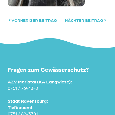
VORHERIGER BEITRAG
NÄCHTER BEITRAG
Fragen zum Gewässerschutz?
AZV Mariatal (KA Langwiese):
0751 / 76943-0
Stadt Ravensburg:
Tiefbauamt
0751 / 82-3701